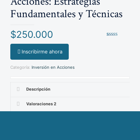
Acciones: Estrategias
Fundamentales y Técnicas
$
250.000
Valorado
2
5.00
sobre 5
basado en
Inscribirme ahora
puntuaciones
de clientes
Categoría:
Inversión en Acciones
Descripción
Valoraciones
2